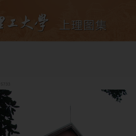
：
5733